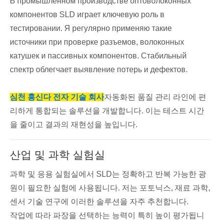
В промышленном производстве оптоволоконных
компонентов SLD играет ключевую роль в
тестировании. Я регулярно применяю такие
источники при проверке разъемов, волоконных
катушек и пассивных компонентов. Стабильный
спектр облегчает выявление потерь и дефектов.
심천 홍신다 전자 기술 회사
자동화된 품질 관리 라인에 편
리하게 통합되는 솔루션을 개발합니다. 이는 테스트 시간
을 줄이고 결과의 재현성을 높입니다.
산업 및 과학 실험실
과학 및 응용 실험실에서 SLD는 정확하고 반복 가능한 광
원이 필요한 실험에 사용됩니다. 저는 포토닉스, 재료 과학,
센서 기술 연구에 이러한 솔루션을 자주 추천합니다.
작업에 따라 파장을 선택하는 능력이 특히 높이 평가됩니