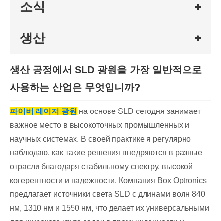
소식
생산
생산 공정에서 SLD 광원을 가장 일반적으로
사용하는 산업은 무엇입니까?
파이버 레이저 광원
на основе SLD сегодня занимает
важное место в высокоточных промышленных и
научных системах. В своей практике я регулярно
наблюдаю, как такие решения внедряются в разные
отрасли благодаря стабильному спектру, высокой
когерентности и надежности. Компания Box Optronics
предлагает источники света SLD с длинами волн 840
нм, 1310 нм и 1550 нм, что делает их универсальными