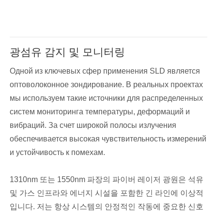
광섬유 감지 및 모니터링
Одной из ключевых сфер применения SLD является
оптоволоконное зондирование. В реальных проектах
мы используем такие источники для распределенных
систем мониторинга температуры, деформаций и
вибраций. За счет широкой полосы излучения
обеспечивается высокая чувствительность измерений
и устойчивость к помехам.
1310nm 또는 1550nm 파장의 파이버 레이저 광원은 석유
및 가스 인프라와 에너지 시설을 포함한 긴 라인에 이상적
입니다. 저는 항상 시스템의 안정적인 작동에 중요한 신호