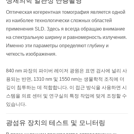
생체의학 일관성 단층촬영
Оптическая когерентная томография является одной
из наиболее технологически сложных областей
применения SLD. Здесь я всегда обращаю внимание
на спектральную ширину и равномерность излучения.
Именно эти параметры определяют глубину и
четкость изображения.
840 nm 파장의 파이버 레이저 광원은 표면 검사에 널리 사
용되는 반면, 1310 nm 및 1550 nm는 생물학적 조직에 더
깊이 침투하는 데 적합합니다. 이 접근 방식을 사용하면 시
스템을 의료 센터 및 연구실의 특정 작업에 맞게 조정할 수
있습니다.
광섬유 장치의 테스트 및 모니터링