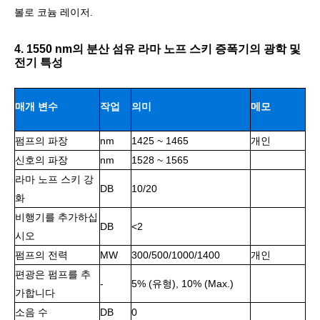
볼로 코늄 레이저.
4. 1550 nm의 분산 섬유 라마 노프 스키 증폭기의 광학 및
전기 특성
매개 변수
작업
의미
메모
펌프의 파장
nm
1425 ~ 1465
개인
단위
신호의 파장
nm
1528 ~ 1565
라마 노프 스키 강
DB
10/20
화
비행기를 추가하십
DB
<2
시오
펌프의 전력
MW
300/500/1000/1400
개인
편광은 펌프를 추
-
5% (유형), 10% (Max.)
가합니다
소음 수
DB
0