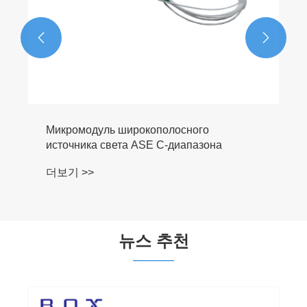


Микромодуль широкополосного
источника света ASE C-диапазона
더보기 >>
뉴스 추천