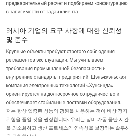
предварительный расчет и подбираем конфигурацию
в зависимости от задач клиента.
러시아 기업의 요구 사항에 대한 신뢰성
및 준수
Крупные объекты требуют строгого соблюдения
регламентов эксплуатации. Мы учитываем
требования промышленной безопасности и
внутренние стандарты предприятий. Шэньчжэньская
компания электронных технологий «Хунсинда»
ориентируется на долгосрочное сотрудничество и
обеспечивает стабильные поставки оборудования.
저는 항상 입증된 성능의 광원을 사용하는 것이 비상 정지
위험을 줄일 것을 권장합니다. 우리는 장비 가동 중단 시간
을 최소화하고 생산 프로세스의 연속성을 보장하는 솔루션