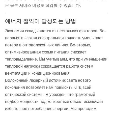
은 물론 서비스 비용도 절감할 수 있습니다.
에너지 절약이 달성되는 방법
Экономия складывается из нескольких факторов. Во-
первых, высокая спектральная точность уменьшает
потери в оптоволоконных линиях. Во-вторых,
оптимизированная схема питания снижает
тепловыделение. Мы учитываем, что при уменьшении
тепловой нагрузки сокращается работа систем
вентиляции и кондиционирования.
Волоконный лазерный источник света нового
поколения позволяет нам повысить КПД всей
оптической системы. Я убежден, что грамотный
подбор мощности под конкретный объект исключает
избыточное потребление энергии. Мы проводим