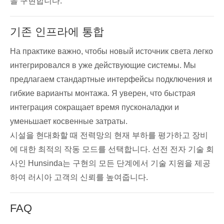
을 구현합니다.
기존 인프라에 통합
На практике важно, чтобы новый источник света легко
интегрировался в уже действующие системы. Мы
предлагаем стандартные интерфейсы подключения и
гибкие варианты монтажа. Я уверен, что быстрая
интеграция сокращает время пусконаладки и
уменьшает косвенные затраты.
시설을 현대화할 때 전력망의 현재 부하를 평가하고 장비
에 대한 최적의 작동 모드를 선택합니다. 선전 전자 기술 회
사인 Hunsinda는 구현의 모든 단계에서 기술 지원을 제공
하여 러시아 고객의 신뢰를 높여줍니다.
FAQ