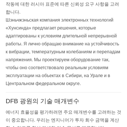
작동에 대한 러시아 표준에 따른 신뢰성 요구 사항을 고려
합니다.
Шэньчжэньская компания электронных технологий
«Хунсинда» предлагает решения, которые
адаптированы к условиям длительной непрерывной
работы. Я лично обращаю внимание на устойчивость
к вибрации, температурным колебаниям и перепадам
напряжения. Мы проектируем оборудование так,
чтобы оно соответствовало реальным условиям
эксплуатации на объектах в Сибири, на Урале и в
Центральном федеральном округе.
DFB 광원의 기술 매개변수
에너지 효율성을 평가하려면 주요 매개변수를 고려하는 것
이 중요합니다. 우리는 엔지니어가 투자 회수 금액을 계산