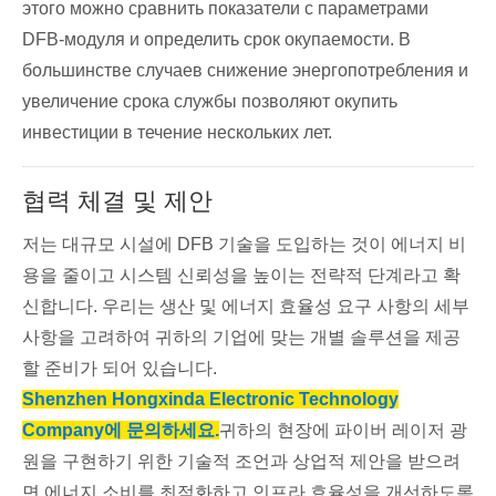
этого можно сравнить показатели с параметрами
DFB-модуля и определить срок окупаемости. В
большинстве случаев снижение энергопотребления и
увеличение срока службы позволяют окупить
инвестиции в течение нескольких лет.
협력 체결 및 제안
저는 대규모 시설에 DFB 기술을 도입하는 것이 에너지 비
용을 줄이고 시스템 신뢰성을 높이는 전략적 단계라고 확
신합니다. 우리는 생산 및 에너지 효율성 요구 사항의 세부
사항을 고려하여 귀하의 기업에 맞는 개별 솔루션을 제공
할 준비가 되어 있습니다.
Shenzhen Hongxinda Electronic Technology
Company에 문의하세요.
귀하의 현장에 파이버 레이저 광
원을 구현하기 위한 기술적 조언과 상업적 제안을 받으려
면 에너지 소비를 최적화하고 인프라 효율성을 개선하도록