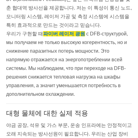
춘 협대역 방사선을 제공합니다. 저는 이 특성이 통신 노드,
모니터링 시스템, 레이저 가공 및 측정 시스템에 시스템을
특히 효과적으로 만드는 것이라고 믿습니다.
우리가 구현할 때
파이버 레이저 광원
с DFB-структурой,
мы получаем не только высокую когерентность, но и
снижение паразитных потерь мощности. Это
напрямую отражается на энергопотреблении всей
системы. Мы наблюдаем, что при переходе на DFB-
решения снижается тепловая нагрузка на шкафы
управления, а значит уменьшается потребность в
дополнительном охлаждении.
대형 물체에 대한 실제 적용
야금 공장, 석유 및 가스 부문, 운송 인프라에는 안정적이고
오래 지속되는 방사선원이 필요합니다. 우리는 산업 장비