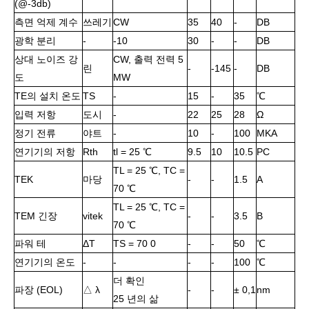
(@-3db)
측면 억제 계수
쓰레기
CW
35
40
-
DB
광학 분리
-
-10
30
-
-
DB
상대 노이즈 강
CW, 출력 전력 5
린
-
-145
-
DB
도
MW
TE의 설치 온도
TS
-
15
-
35
℃
입력 저항
도시
-
22
25
28
Ω
정기 전류
야트
-
10
-
100
MKA
연기기의 저항
Rth
tl = 25 ℃
9.5
10
10.5
PC
TL = 25 ℃, TC =
TEK
마당
-
-
1.5
А
70 ℃
TL = 25 ℃, TC =
TEM 긴장
vitek
-
-
3.5
В
70 ℃
파워 테
ΔT
TS = 70 0
-
-
50
℃
연기기의 온도
-
-
-
-
100
℃
더 확인
파장 (EOL)
△ λ
-
-
± 0,1
nm
25 년의 삶