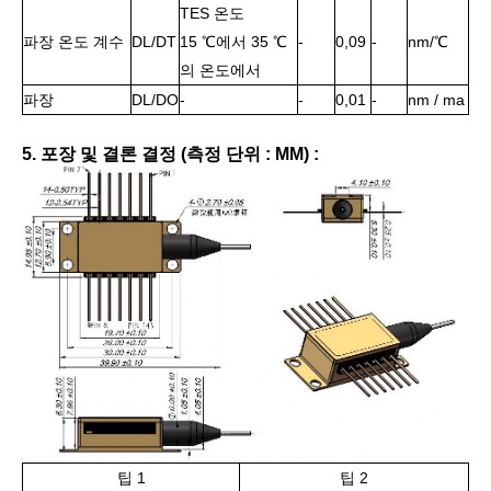
TES 온도
파장 온도 계수
DL/DT
15 ℃에서 35 ℃
-
0,09
-
nm/℃
의 온도에서
파장
DL/DO
-
-
0,01
-
nm / ma
5. 포장 및 결론 결정 (측정 단위 : MM) :
팁 1
팁 2