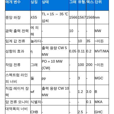
매개 변수
상징
상태
그래
유형.
맥스.
단위
TL = 15 ～ 35 ℃
요.
중앙 파장
λSS
1566
1567
1568
nm
섭씨
에 의
광학 출력 전력
-
10
-
-
MW
해
임계 값 전류
놀라다
-
-
10
35
~이든
출력 용량 CW 5
성향의 효과
ƞ
0,05
0.11
0.2
MVT/MA
MW
PO = 10 MW
작업 전류
그래
-
100
200
~이든
(CW)
스펙트럼 라인
둘
pp
-
3
-
MGC
의 너비
직접 레이저 장
출력 용량 CW 10
wf
-
1.2
3.0
В
력
MW
암 전류 모니터
식별자
-
-
-
0.1
MKA
대역폭의 너비
CHB
-
-
2.5
-
GHC