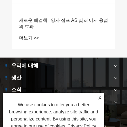
새로운 해결책 : 양자 점프 AS 및 레이저 용접
의 효과
더보기 >>
우리에 대해
생산
소식
X
문의하기
We use cookies to offer you a better
browsing experience, analyze site traffic and
personalize content. By using this site, you
Links
|
Sitemap
|
RSS
|
XML
|
Privacy Policy
agree to our use of cookies.
Privacy Policy