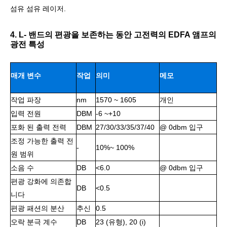
섬유 섬유 레이저.
4. L- 밴드의 편광을 보존하는 동안 고전력의 EDFA 앰프의
광전 특성
매개 변수
작업
의미
메모
작업 파장
nm
1570 ~ 1605
개인
단위
입력 전원
DBM
-6 ~+10
포화 된 출력 전력
DBM
27/30/33/35/37/40
@ 0dbm 입구
조정 가능한 출력 전
-
10%~ 100%
원 범위
소음 수
DB
<6.0
@ 0dbm 입구
편광 강화에 의존합
DB
<0.5
니다
편광 패션의 분산
추신
0.5
오락 분극 계수
DB
23 (유형), 20 (i)