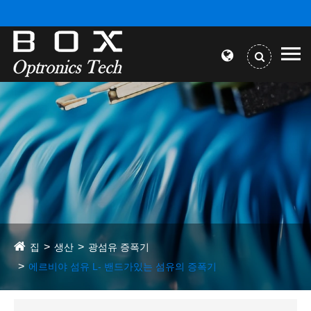
집
생산
광섬유 증폭기
에르비야 섬유 L- 밴드가있는 섬유의 증폭기