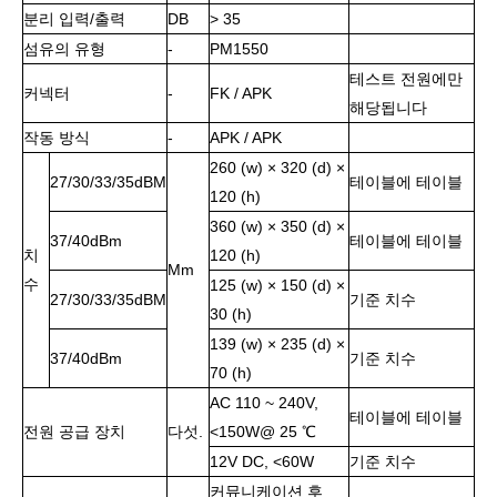
분리 입력/출력
DB
> 35
섬유의 유형
-
PM1550
테스트 전원에만
커넥터
-
FK / APK
해당됩니다
작동 방식
-
APK / APK
260 (w) × 320 (d) ×
27/30/33/35dBM
테이블에 테이블
120 (h)
360 (w) × 350 (d) ×
37/40dBm
테이블에 테이블
치
120 (h)
Mm
수
125 (w) × 150 (d) ×
27/30/33/35dBM
기준 치수
30 (h)
139 (w) × 235 (d) ×
37/40dBm
기준 치수
70 (h)
AC 110 ~ 240V,
테이블에 테이블
전원 공급 장치
다섯.
<150W@ 25 ℃
12V DC, <60W
기준 치수
커뮤니케이션 후