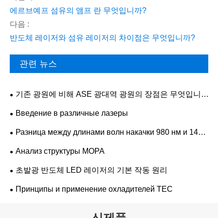
에르브예프 섬유의 앰프 란 무엇입니까?
다음 :
반도체 레이저와 섬유 레이저의 차이점은 무엇입니까?
관련 뉴스
기존 광원에 비해 ASE 광대역 광원의 장점은 무엇입니
까?
Введение в различные лазеры
Разница между длинами волн накачки 980 нм и 1480
нм
Анализ структуры MOPA
초발광 반도체 LED 레이저의 기본 작동 원리
Принципы и применение охладителей TEC
신제품