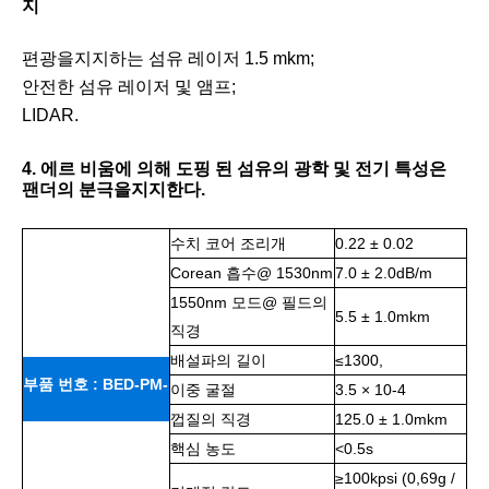
지
편광을지지하는 섬유 레이저 1.5 mkm;
안전한 섬유 레이저 및 앰프;
LIDAR.
4. 에르 비움에 의해 도핑 된 섬유의 광학 및 전기 특성은
팬더의 분극을지지한다.
수치 코어 조리개
0.22 ± 0.02
Corean 흡수@ 1530nm
7.0 ± 2.0dB/m
1550nm 모드@ 필드의
5.5 ± 1.0mkm
직경
배설파의 길이
≤1300,
부품 번호 : BED-PM-
이중 굴절
3.5 × 10-4
껍질의 직경
125.0 ± 1.0mkm
7
핵심 농도
<0.5s
≥100kpsi (0,69g /