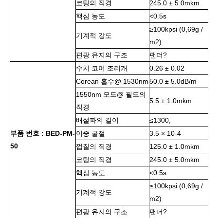
코팅의 직경
245.0 ± 5.0mkm
핵심 농도
<0.5s
≥100kpsi (0,69g /
기계적 강도
m2)
편광 유지의 구조
팬더?
수치 코어 조리개
0.26 ± 0.02
Corean 흡수@ 1530nm
50.0 ± 5.0dB/m
1550nm 모드@ 필드의
5.5 ± 1.0mkm
직경
배설파의 길이
≤1300,
부품 번호 : BED-PM-
이중 굴절
3.5 × 10-4
50
껍질의 직경
125.0 ± 1.0mkm
코팅의 직경
245.0 ± 5.0mkm
핵심 농도
<0.5s
≥100kpsi (0,69g /
기계적 강도
m2)
편광 유지의 구조
팬더?