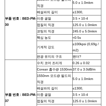
5.0 ± 1.0mkm
직경
배설파의 길이
≤1300,
부품 번호 : BED-PM-
이중 굴절
3.5 × 10-4
30
껍질의 직경
125.0 ± 1.0mkm
코팅의 직경
245.0 ± 5.0mkm
핵심 농도
<0.5s
≥100kpsi (0,69g /
기계적 강도
m2)
편광 유지의 구조
팬더?
수치 코어 조리개
0.26 ± 0.02
Corean 흡수@ 1530nm
37.0 ± 3.0dB/m
1550nm 모드@ 필드의
5.0 ± 1.0mkm
직경
배설파의 길이
≤1300,
부품 번호 : BED-PM-
이중 굴절
3.5 × 10-4
37
껍질의 직경
125.0 ± 1.0mkm