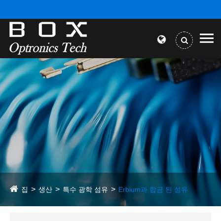
집
생산
특수 광학 섬유
Erbium과 합금 된 섬유