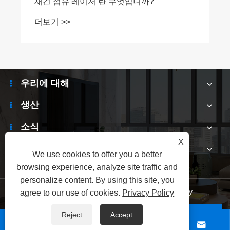
재건 섬유 레이저 란 무엇입니까?
더보기 >>
우리에 대해
생산
소식
X
문의하기
We use cookies to offer you a better
browsing experience, analyze site traffic and
personalize content. By using this site, you
Links
|
Sitemap
|
RSS
|
XML
|
Privacy Policy
agree to our use of cookies.
Privacy Policy
Reject
Accept
Copyright © 2025 Shenzhen Electronic Hunsinda




Electronic Technology Company 모든 권리는 보호됩니다.